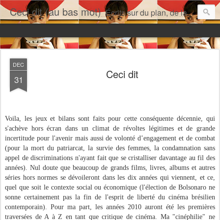
Ceci dit (au bas mot)
Écrits sur du plan, de la séquence... L'un dans l'autre mais pas seulement.
DEC
Ceci dit
31
Voila, les jeux et bilans sont faits pour cette conséquente décennie, qui
s'achève hors écran dans un climat de révoltes légitimes et de grande
incertitude pour l'avenir mais aussi de volonté d’engagement et de combat
(pour la mort du patriarcat, la survie des femmes, la condamnation sans
appel de discriminations n'ayant fait que se cristalliser davantage au fil des
années). Nul doute que beaucoup de grands films, livres, albums et autres
séries hors normes se dévoileront dans les dix années qui viennent, et ce,
quel que soit le contexte social ou économique (l'élection de Bolsonaro ne
sonne certainement pas la fin de l'esprit de liberté du cinéma brésilien
contemporain). Pour ma part, les années 2010 auront été les premières
traversées de A à Z en tant que critique de cinéma. Ma "cinéphilie" ne